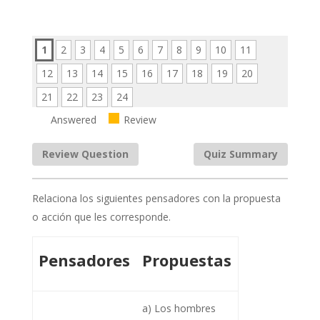
1
2
3
4
5
6
7
8
9
10
11
12
13
14
15
16
17
18
19
20
21
22
23
24
Answered
Review
Relaciona los siguientes pensadores con la propuesta
o acción que les corresponde.
Pensadores
Propuestas
a) Los hombres