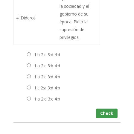
la sociedad y el
gobierno de su
4. Diderot
época. Pidió la
supresión de
privilegios.
1:b 2:c 3:d 4:d
1:a 2:c 3:b 4:d
1:a 2:c 3:d 4:b
1:c 2:a 3:d 4:b
1:a 2:d 3:c 4:b